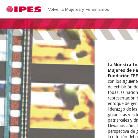
Volver a Mujeres y Feminismos
IPES Elkartea
La
Muestra In
Mujeres de P
Fundación IP
con los siguient
de exhibición de
todas las nacion
representación d
enfoque de géner
liderazgo de las
guionistas y act
patriarcales y d
Llevamos años t
perspectiva de 
la difusión del 