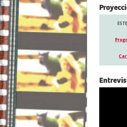
Proyecci
EST
Prog
Car
Entrevis